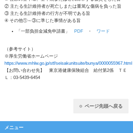
② 主たる生計維持者が死亡しまたは重篤な傷病を負った旨
③ 主たる生計維持者の行方が不明である旨
④ その他①～③に準じた事情がある旨
「一部負担金減免申請書」
PDF
・
ワード
（参考サイト）
※厚生労働省ホームページ
https://www.mhlw.go.jp/stf/seisakunitsuite/bunya/0000055967.html
【お問い合わせ先】 東京港健康保険組合 給付第2係 ＴＥ
Ｌ：03-5439-6454
ページ先頭へ戻る
メニュー