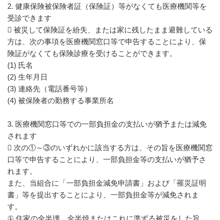
2. 健康保険被保険者証（保険証）等がなくても医療機関等を
受診できます
 被災して保険証を紛失、または家に残したまま避難している
方は、次の事項を医療機関窓口等で申告することにより、保
険証がなくても保険診療を受けることができます。
(1) 氏名
(2) 生年月日
(3) 連絡先（電話番号等）
(4) 被保険者の勤務する事業所名
3. 医療機関窓口等での一部負担金の支払いが猶予または減免
されます
 次の①～③のいずれかに該当する方は、その旨を医療機関窓
口等で申告することにより、一部負担金等の支払いが猶予さ
れます。
また、当組合に「一部負担金減免申請書」および「罹災証明
書」等を提出することにより、一部負担金等が減免されま
す。
① 住家の全半壊、全半焼またはこれに準ずる被災をした旨