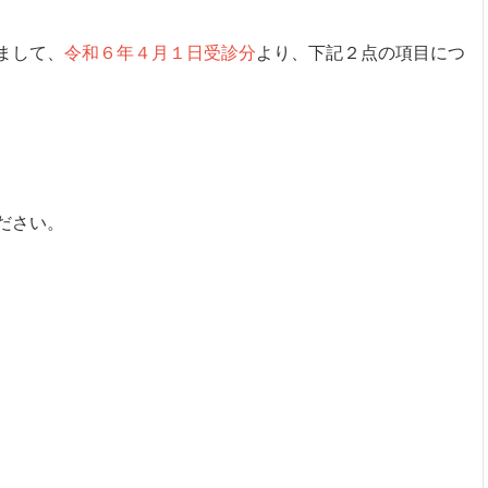
まして、
令和６年４月１日受診分
より、下記２点の項目につ
ださい。