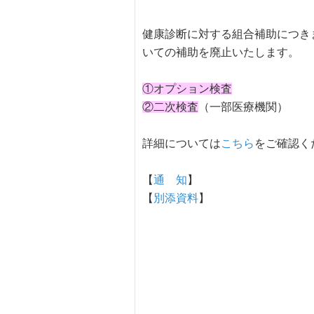
健康診断に対する組合補助につき
いての補助を廃止いたします。
①オプション検査
②二次検査
（一部医療機関）
詳細については
こちら
をご確認く
【
通 知
】
【
別添資料
】