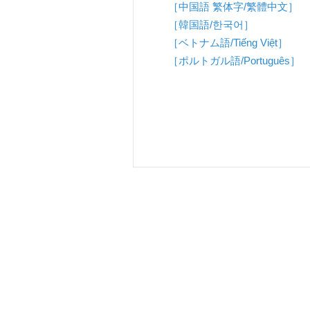
［中国語 繁体字/繁體中文］
［韓国語/한국어］
［ベトナム語/Tiếng Việt］
［ポルトガル語/Português］