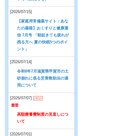
[2026/07/15]
【家庭用常備薬サイト：あな
たの薬箱】おくすりと健康通
信 7月号 「朝起きても疲れが
残る方へ 夏の快眠5つのポイ
ント」
[2026/07/14]
令和8年7月滋賀県甲賀市の土
砂崩れに係る災害救助法の適
用について
[2026/07/07]
高額療養費制度の見直しにつ
いて
[2026/07/01]