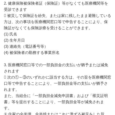
2. 健康保険被保険者証（保険証）等がなくても医療機関等を
受診できます
 被災して保険証を紛失、または家に残したまま避難している
方は、次の事項を医療機関窓口等で申告することにより、保
険証がなくても保険診療を受けることができます。
(1) 氏名
(2) 生年月日
(3) 連絡先（電話番号等）
(4) 被保険者の勤務する事業所名
3. 医療機関窓口等での一部負担金の支払いが猶予または減免
されます
 次の①～③のいずれかに該当する方は、その旨を医療機関窓
口等で申告することにより、一部負担金等の支払いが猶予さ
れます。
また、当組合に「一部負担金減免申請書」および「罹災証明
書」等を提出することにより、一部負担金等が減免されま
す。
① 住家の全半壊、全半焼またはこれに準ずる被災をした旨