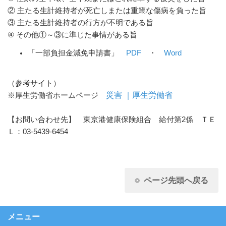
② 主たる生計維持者が死亡しまたは重篤な傷病を負った旨
③ 主たる生計維持者の行方が不明である旨
④ その他①～③に準じた事情がある旨
「一部負担金減免申請書」
PDF
・
Word
（参考サイト）
災害 ｜厚生労働省
※厚生労働省ホームページ
【お問い合わせ先】 東京港健康保険組合 給付第2係 ＴＥ
Ｌ：03-5439-6454
ページ先頭へ戻る
メニュー