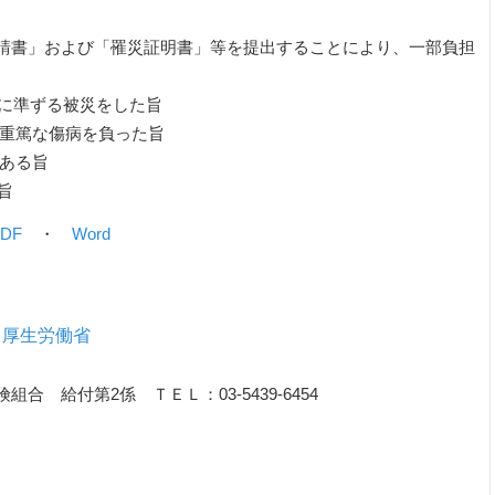
請書」および「罹災証明書」等を提出することにより、一部負担
れに準ずる被災をした旨
は重篤な傷病を負った旨
である旨
旨
DF
・
Word
｜厚生労働省
 給付第2係 ＴＥＬ：03-5439-6454