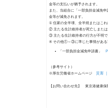
金等の支払いが猶予されます。
また、当組合に「一部負担金減免申
金等が減免されます。
① 住家の全半壊、全半焼またはこ
② 主たる生計維持者が死亡しまた
③ 主たる生計維持者の行方が不明
④ その他①～③に準じた事情がある
「一部負担金減免申請書」
P
（参考サイト）
災害 
※厚生労働省ホームページ
【お問い合わせ先】 東京港健康保険組合