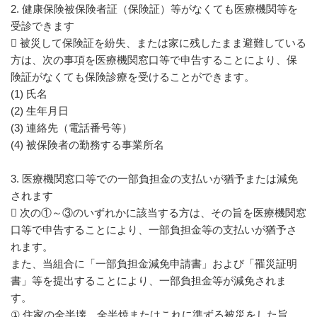
2. 健康保険被保険者証（保険証）等がなくても医療機関等を
受診できます
 被災して保険証を紛失、または家に残したまま避難している
方は、次の事項を医療機関窓口等で申告することにより、保
険証がなくても保険診療を受けることができます。
(1) 氏名
(2) 生年月日
(3) 連絡先（電話番号等）
(4) 被保険者の勤務する事業所名
3. 医療機関窓口等での一部負担金の支払いが猶予または減免
されます
 次の①～③のいずれかに該当する方は、その旨を医療機関窓
口等で申告することにより、一部負担金等の支払いが猶予さ
れます。
また、当組合に「一部負担金減免申請書」および「罹災証明
書」等を提出することにより、一部負担金等が減免されま
す。
① 住家の全半壊、全半焼またはこれに準ずる被災をした旨