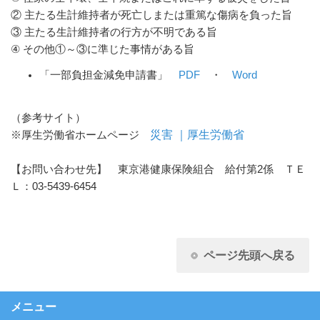
② 主たる生計維持者が死亡しまたは重篤な傷病を負った旨
③ 主たる生計維持者の行方が不明である旨
④ その他①～③に準じた事情がある旨
「一部負担金減免申請書」
PDF
・
Word
（参考サイト）
災害 ｜厚生労働省
※厚生労働省ホームページ
【お問い合わせ先】 東京港健康保険組合 給付第2係 ＴＥ
Ｌ：03-5439-6454
ページ先頭へ戻る
メニュー