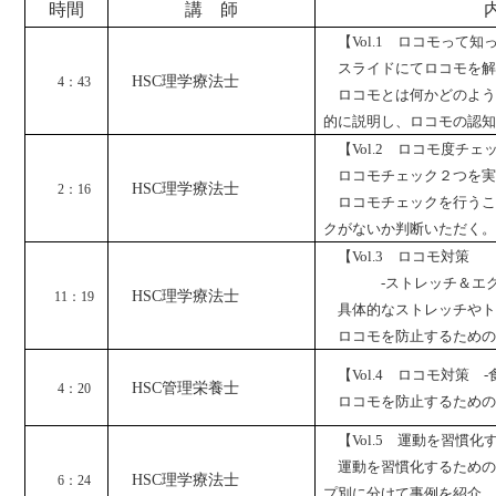
時間
講 師
【Vol.1 ロコモって
スライドにてロコモを
HSC
理学療法士
4
：43
ロコモとは何かどのよ
的に説明し、ロコモの認知
【Vol.2 ロコモ度チェ
ロコモチェック２つを
HSC
理学療法士
2
：16
ロコモチェックを行う
クがないか判断いただく。
【Vol.3 ロコモ対策
‐ストレッチ＆エク
HSC
理学療法士
11
：19
具体的なストレッチや
ロコモを防止するため
【Vol.4 ロコモ対策 
HSC
管理栄養士
4
：20
ロコモを防止するため
【Vol.5 運動を習慣化
運動を習慣化するため
HSC
理学療法士
6
：24
プ別に分けて事例を紹介。